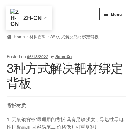
Skip
Skip
Menu
ZH-CN
to
to
navigation
content
首页
Home
材料百科
3种方式解决靶材绑定背板
全部产品
Posted on
06/18/2022
by
SteveXu
元素查询
3种方式解决靶材绑定
买家入门
背板
博客
背板材质
：
关于我们
1. 无氧铜背板:最通用的背板.具有足够强度，导热性导电
联系我们
性也极高.而且容易施工.价格低并可重复利用。