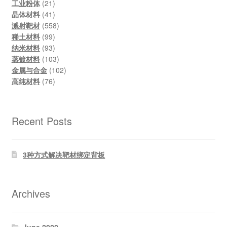
products
21
工业粉体
21
products
41
晶体材料
41
products
558
溅射靶材
558
99
products
稀土材料
99
products
93
纳米材料
93
products
103
蒸镀材料
103
products
102
金属与合金
102
76
products
高纯材料
76
products
Recent Posts
3种方式解决靶材绑定背板
Archives